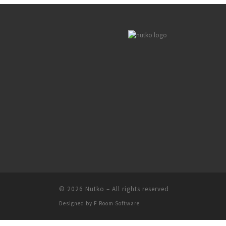
© 2026
Nutko
–
All rights reserved
Designed by
F Room Software