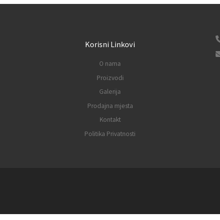
Korisni Linkovi
O nama
Proizvodi
Galerija
Prodajna mjesta
Kontakt
Politika Privatnosti