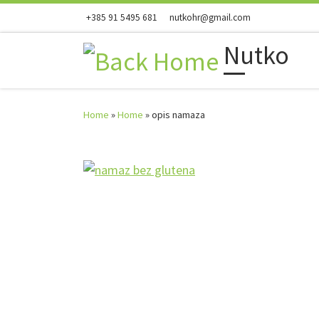
+385 91 5495 681
nutkohr@gmail.com
Skip to content
Nutko
Home
»
Home
»
opis namaza