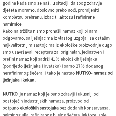
godina kada smo se našli u sitaciji da zbog zdravlja
djeteta moramo, doslovno preko noći, promijeniti
kompletnu prehranu, izbaciti laktozu i rafinirane
namirnice.
Kako na tržištu nismo pronašli namaz koji bi nam
odgovarao, sa lješnjacima iz vlastog uzgoja i sa ostalim
najkvalitetnijim sastojcima iz ekološke proizvodnje dugo
smo usavršavali recepturu za originalan, jedinstven i
prefini namaz koji sadrži 41% ekoloških lješnjaka
(podrijetlo lješnjaka Hrvatska) i samo 27% dodanog
nerafiniranog šećera. I tako je nastao
NUTKO- namaz od
lješnjaka i kakaa .
NUTKO
je namaz koji je puno zdraviji i ukusniji od
postojećih industrijskih namaza, proizvod
od
potpuno
ekoloških sastojaka
bez dodanih konzervansa,
palminog ulja, rafiniranog bijelog šećera, laktoze, soje,