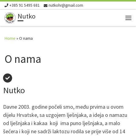
+385 91 5495 681
nutkohr@gmail.com
Skip to content
Nutko
Me
Home
»
O nama
O nama
Nutko
Davne 2003. godine počeli smo, među prvima u ovom
dijelu Hrvatske, sa uzgojem lješnjaka, a ideja o namazu
od lješnjaka i kakaa koji ima puno lješnjaka, a malo
šećera i koji ne sadrži laktozu rodila se prije više od 14