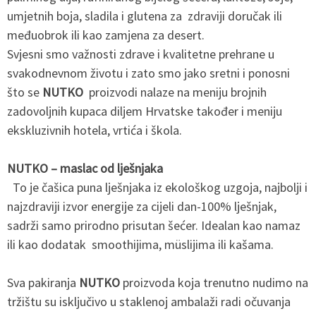
umjetnih boja, sladila i glutena za zdraviji doručak ili
međuobrok ili kao zamjena za desert.
Svjesni smo važnosti zdrave i kvalitetne prehrane u
svakodnevnom životu i zato smo jako sretni i ponosni
što se
NUTKO
proizvodi nalaze na meniju brojnih
zadovoljnih kupaca diljem Hrvatske također i meniju
ekskluzivnih hotela, vrtića i škola.
NUTKO – maslac od lješnjaka
To je čašica puna lješnjaka iz ekološkog uzgoja, najbolji i
najzdraviji izvor energije za cijeli dan-100% lješnjak,
sadrži samo prirodno prisutan šećer. Idealan kao namaz
ili kao dodatak smoothijima, müslijima ili kašama.
Sva pakiranja
NUTKO
proizvoda koja trenutno nudimo na
tržištu su isključivo u staklenoj ambalaži radi očuvanja